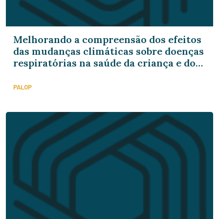
Melhorando a compreensão dos efeitos
das mudanças climáticas sobre doenças
respiratórias na saúde da criança e do
adolescente em países Africanos de
expressão Portuguesa
PALOP