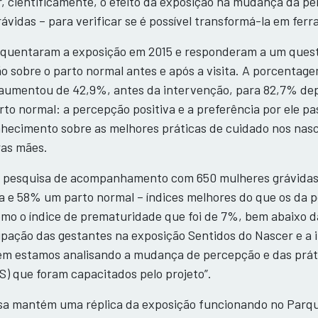
dir, cientificamente, o efeito da exposição na mudança da
rávidas – para verificar se é possível transformá-la em fe
requentaram a exposição em 2015 e responderam a um quest
ão sobre o parto normal antes e após a visita. A porcenta
 aumentou de 42,9%, antes da intervenção, para 82,7% dep
rto normal: a percepção positiva e a preferência por ele 
nhecimento sobre as melhores práticas de cuidado nos na
ras mães.
 pesquisa de acompanhamento com 650 mulheres grávidas q
e 58% um parto normal – índices melhores do que os da po
mo o índice de prematuridade que foi de 7%, bem abaixo d
ipação das gestantes na exposição Sentidos do Nascer e a i
ém estamos analisando a mudança de percepção e das práti
) que foram capacitados pelo projeto”.
sa mantém uma réplica da exposição funcionando no Parqu