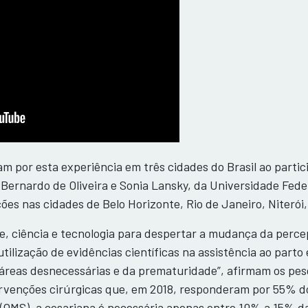
m por esta experiência em três cidades do Brasil ao partic
 Bernardo de Oliveira e Sonia Lansky, da Universidade Fede
ões nas cidades de Belo Horizonte, Rio de Janeiro, Niterói, 
e, ciência e tecnologia para despertar a mudança da perc
tilização de evidências científicas na assistência ao parto 
áreas desnecessárias e da prematuridade”, afirmam os pesqu
ervenções cirúrgicas que, em 2018, responderam por 55% d
(OMS), a cesariana é necessária apenas entre 10% a 15% d