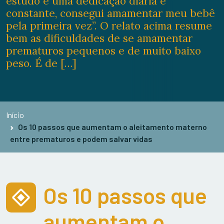
estudo e uma dedicação diária e
constante, consegui amamentar meu bebê
pela primeira vez”. O relato acima resume
bem as dificuldades de se amamentar
prematuros pequenos e de muito baixo
peso. É de […]
Início
Os 10 passos que aumentam o aleitamento materno
entre prematuros e podem salvar vidas
Os 10 passos que
aumentam o