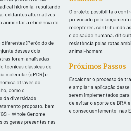
adical hidroxila, resultando
O projeto possibilita o con
, oxidantes alternativos
provocado pelo lançamento
a aumentar a eficiência do
receptores, contribuindo a
e da saúde humana, dificul
 diferentes (Peróxido de
resistência pelas rotas am
njunta desses dois
animal-homem.
stras foram analisadas
Próximos Passos
o técnicas clássicas de
gia molecular (qPCR) e
Escalonar o processo de tr
nômica através do
e ampliar a aplicação dess
nho, como o
serem implementados para o
e da diversidade
de evitar o aporte de BRA e
tratamento proposto, bem
e consequentemente, nas 
WGS – Whole Genome
os os genes presentes nas