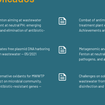
enton aiming at wastewater
Combat of antimi
nt at neutral PH: emerging
treatment plant 
and elimination of antibiotic-
Achievements an
ates free plasmid DNA harboring
Metagenomic anal
om wastewater — 05/2021
Fenton at neutra
pathogens, and a
ternative oxidants for MWWTP
Challenges on so
ct on microbial community,
wastewater from
ntibiotic-resistant genes —
disinfection and 