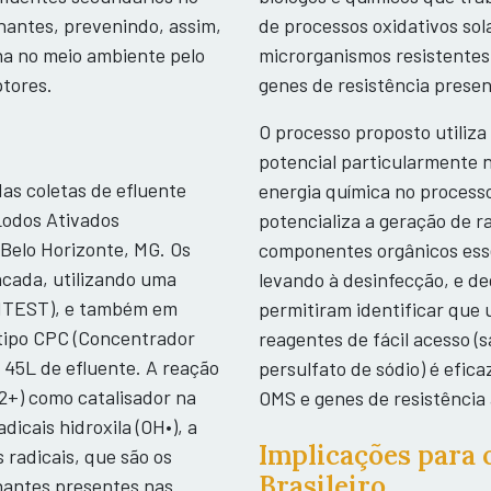
nantes, prevenindo, assim,
de processos oxidativos sol
na no meio ambiente pelo
microrganismos resistentes 
tores.
genes de resistência prese
O processo proposto utiliza
potencial particularmente n
das coletas de efluente
energia química no processo
Lodos Ativados
potencializa a geração de r
Belo Horizonte, MG. Os
componentes orgânicos esse
ncada, utilizando uma
levando à desinfecção, e d
UNTEST), e também em
permitiram identificar que 
 tipo CPC (Concentrador
reagentes de fácil acesso (s
45L de efluente. A reação
persulfato de sódio) é efic
2+
) como catalisador na
OMS e genes de resistência 
dicais hidroxila (OH
•
), a
Implicações para 
 radicais, que são os
Brasileiro
nantes presentes nas