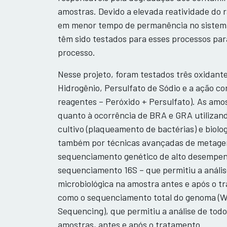
amostras. Devido a elevada reatividade do r
em menor tempo de permanência no sistema
têm sido testados para esses processos par
processo.
Nesse projeto, foram testados três oxidante
Hidrogênio, Persulfato de Sódio e a ação co
reagentes – Peróxido + Persulfato). As amo
quanto à ocorrência de BRA e GRA utilizand
cultivo (plaqueamento de bactérias) e biolo
também por técnicas avançadas de metage
sequenciamento genético de alto desempe
sequenciamento 16S – que permitiu a anális
microbiológica na amostra antes e após o 
como o sequenciamento total do genoma (
Sequencing), que permitiu a análise de tod
amostras, antes e após o tratamento.