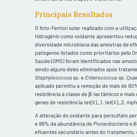
Principais Resultados
O foto-Fenton solar realizado com a utiliza
hidrogênio como oxidante apresentou reduçã
diversidade microbiana das amostras de eflu
patógenos listados como prioritários pela 
Saúde (OMS) foram identificados nas amostr
sendo alguns deles eliminados após tratam
Staphylococcus sp
. e
Enterococcus
sp
. Qua
aplicado permitiu a remoção de mais de 9
resistência à classe de β-lactâmicos e mai
genes de resistência tet(X)_1, tet(X)_2, mp
A alteração do oxidante para persulfato p
e 99% da abundância de
Proteobacteria e 
efluentes secundário antes do tratamento,