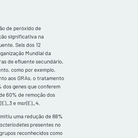
ção de peróxido de
o significativa na
ente. Seis dos 12
Organização Mundial da
as de efluente secundário,
ento, como por exemplo,
nto aos GRAs, o tratamento
0% dos genes que conferem
s de 60% de remoção dos
h(E)_3 e msr(E)_4.
ermitiu uma redução de 88%
Bacteriodetes
presentes no
 grupos reconhecidos como