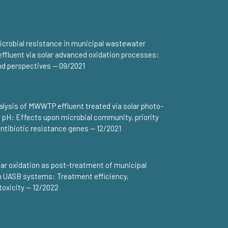
crobial resistance in municipal wastewater
effluent via solar advanced oxidation processes:
d perspectives — 09/2021
ysis of MWWTP effluent treated via solar photo-
l pH: Effects upon microbial community, priority
ntibiotic resistance genes — 12/2021
lar oxidation as post-treatment of municipal
 UASB systems: Treatment efficiency,
toxicity — 12/2022