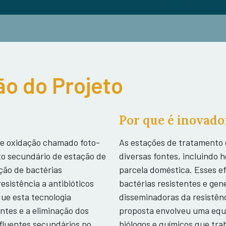
o do Projeto
Por que é inovado
de oxidação chamado foto-
As estações de tratamento 
o secundário de estação de
diversas fontes, incluindo h
ção de bactérias
parcela doméstica. Esses e
resistência a antibióticos
bactérias resistentes e gene
que esta tecnologia
disseminadoras da resistên
entes e a eliminação dos
proposta envolveu uma equi
efluentes secundários no
biólogos e químicos que tr